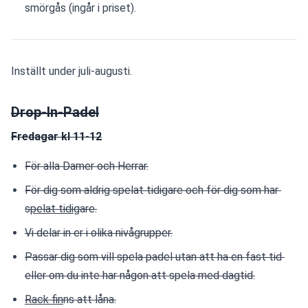
smörgås (ingår i priset).
Inställt under juli-augusti.
Drop-In-Padel
Fredagar kl 11-12
För alla Damer och Herrar.
För dig som aldrig spelat tidigare och för dig som har 
s
pelat tidig
are.
Vi delar in er i olika nivågrupper.
Passar dig som vill spela padel utan att ha en fast tid 
eller om du inte har någon att spela med dagtid.
Rack fin
ns att låna.