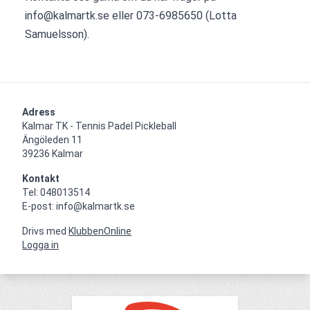
info@kalmartk.se eller 073-6985650 (Lotta 
Samuelsson).
Adress
Kalmar TK - Tennis Padel Pickleball

Ängöleden 11

39236 Kalmar
Kontakt
Tel: 048013514

E-post: info@kalmartk.se
Drivs med
KlubbenOnline
Logga in