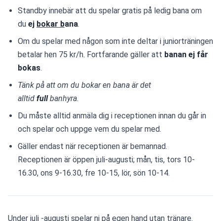
Standby innebär att du spelar gratis på ledig bana om 
du 
ej 
bokar b
ana
.
Om du spelar med någon som inte deltar i juniorträningen 
betalar hen 75 kr/h. Fortfarande gäller att 
banan ej får 
bokas
.
Tänk på att om du bokar en bana är det 
alltid 
full
 banhyra.
Du måste alltid anmäla dig i receptionen innan du går in 
och spelar och uppge vem du spelar med.
Gäller endast när receptionen är bemannad. 
Receptionen är öppen juli-augusti; mån, tis, tors 10-
16.30, ons 9-16.30, fre 10-15, lör, sön 10-14.
Under juli -augusti spelar ni på egen hand utan tränare.