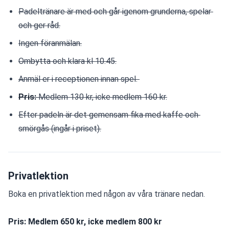
Padeltränare är med och går igenom grunderna, spelar 
och ger råd.
Ingen föranmälan.
Ombytta och klara kl 10.45.
Anmäl er i receptionen innan spel. 
Pris: 
Medlem 130 kr, icke medlem 160 kr.
Efter padeln är det gemensam fika med kaffe och 
smörgås (ingår i priset).
Privatlektion
Boka en privatlektion med någon av våra tränare nedan.
Pris: Medlem 650 kr, icke medlem 800 kr