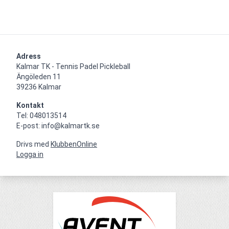
Adress
Kalmar TK - Tennis Padel Pickleball

Ängöleden 11

39236 Kalmar
Kontakt
Tel: 048013514

E-post: info@kalmartk.se
Drivs med
KlubbenOnline
Logga in