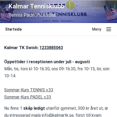
Kalmar Tennisklubb
Tennis Padel Pickleball
Startsida
Meny
Kalmar TK Swish: 
1233885043
Öppettider i receptionen under juli - augusti
Mån, tis, tors kl 10-16.30, ons 09-16.30, fre 10-15, lör, sön 
10-14.
Sommar-Kurs TENNIS v.33
Sommar-Kurs PADEL v.33
Nu finns 1
 skåp ledigt
 utanför gymmet, 300 kr året ut, är 
du intresserad maila 
info@kalmartk.se
, först till kvarn.